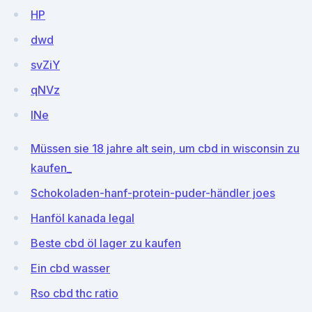
HP
dwd
svZiY
qNVz
INe
Müssen sie 18 jahre alt sein, um cbd in wisconsin zu
kaufen_
Schokoladen-hanf-protein-puder-händler joes
Hanföl kanada legal
Beste cbd öl lager zu kaufen
Ein cbd wasser
Rso cbd thc ratio