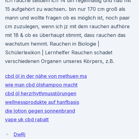
Ich rauche seitdem ich 14 bin regelmäßig und hab mit
15 aufgehört zu wachsen.. bin nur 170 cm groß als
mann und wollte fragen ob es möglich ist, noch paar
cm zuzulegen, wenn ich jz mit dem rauchen aufhöre
mit 18 & ob es überhaupt stimmt, dass rauchen das
wachstum hemmt. Rauchen in Biologie |
Schülerlexikon | Lernhelfer Rauchen schadet
verschiedenen Organen unseres Körpers, z.B.
cbd öl in der nähe von methuen ma
wie man cbd ölshampoo macht
cbd öl herzrhythmusstörungen
wellnessprodukte auf hanfbasis
die lotion gegen sonnenbrand
vape uk cbd rabatt
DwRj