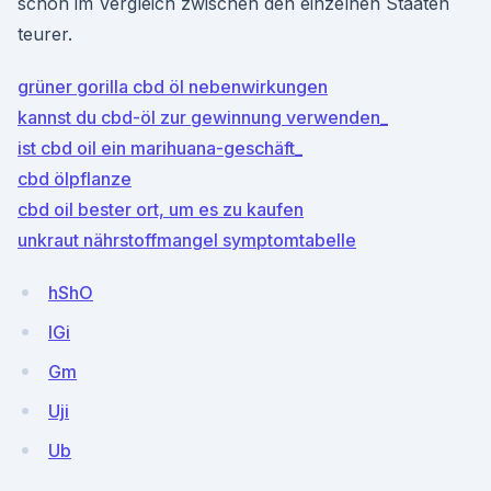
schon im Vergleich zwischen den einzelnen Staaten
teurer.
grüner gorilla cbd öl nebenwirkungen
kannst du cbd-öl zur gewinnung verwenden_
ist cbd oil ein marihuana-geschäft_
cbd ölpflanze
cbd oil bester ort, um es zu kaufen
unkraut nährstoffmangel symptomtabelle
hShO
lGi
Gm
Uji
Ub