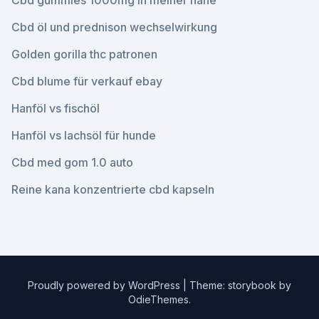
Cbd gummies 1000mg in meiner nähe
Cbd öl und prednison wechselwirkung
Golden gorilla thc patronen
Cbd blume für verkauf ebay
Hanföl vs fischöl
Hanföl vs lachsöl für hunde
Cbd med gom 1.0 auto
Reine kana konzentrierte cbd kapseln
Proudly powered by WordPress
|
Theme: storybook by
OdieThemes
.