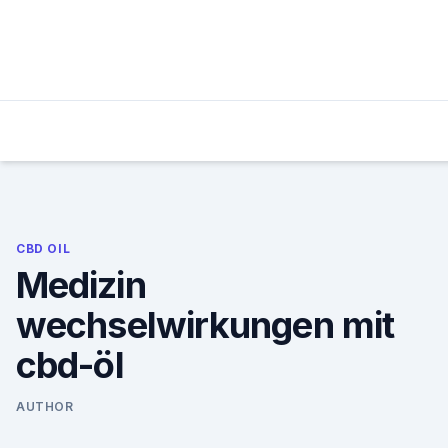
Skip
to
content
CBD OIL
Medizin
wechselwirkungen mit
cbd-öl
AUTHOR