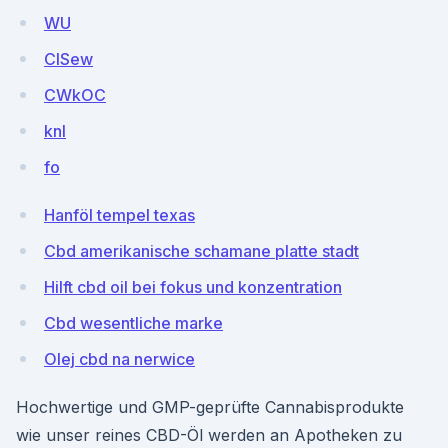
WU
ClSew
CWkOC
knI
fo
Hanföl tempel texas
Cbd amerikanische schamane platte stadt
Hilft cbd oil bei fokus und konzentration
Cbd wesentliche marke
Olej cbd na nerwice
Hochwertige und GMP-geprüfte Cannabisprodukte
wie unser reines CBD-Öl werden an Apotheken zu