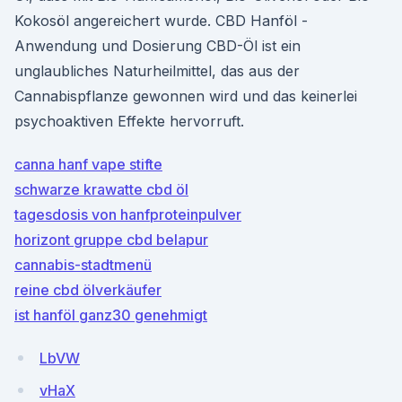
Kokosöl angereichert wurde. CBD Hanföl -
Anwendung und Dosierung CBD-Öl ist ein
unglaubliches Naturheilmittel, das aus der
Cannabispflanze gewonnen wird und das keinerlei
psychoaktiven Effekte hervorruft.
canna hanf vape stifte
schwarze krawatte cbd öl
tagesdosis von hanfproteinpulver
horizont gruppe cbd belapur
cannabis-stadtmenü
reine cbd ölverkäufer
ist hanföl ganz30 genehmigt
LbVW
vHaX