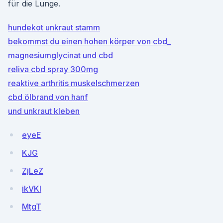
für die Lunge.
hundekot unkraut stamm
bekommst du einen hohen körper von cbd_
magnesiumglycinat und cbd
reliva cbd spray 300mg
reaktive arthritis muskelschmerzen
cbd ölbrand von hanf
und unkraut kleben
eyeE
KJG
ZjLeZ
ikVKl
MtgT