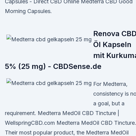
Capsules - Direct CBD Online Medterra CBD Good
Morning Capsules.
Renova CB
Öl Kapseln
mit Kurkum
5% (25 mg) - CBDSense.de
For Medterra,
consistency is no
a goal, but a
requirement. Medterra MedOil CBD Tincture |
WellspringCBD.com Medterra MedOil CBD Tincture
Their most popular product, the Medterra MedOil