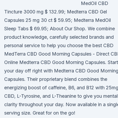
MedOil CBD
Tincture 3000 mg $ 132.99; Medterra CBD Gel
Capsules 25 mg 30 ct $ 59.95; Medterra MedOil
Sleep Tabs $ 69.95; About Our Shop. We combine
product knowledge, carefully selected brands and
personal service to help you choose the best CBD
MedTerra CBD Good Morning Capsules - Direct C
Online Medterra CBD Good Morning Capsules. Start
your day off right with Medterra CBD Good Mornin
Capsules. Their proprietary blend combines the
energizing boost of caffeine, B6, and B12 with 25m
CBD, L-Tyrosine, and L-Theanine to give you mental
clarity throughout your day. Now available in a singl
serving size. Great for on the go!