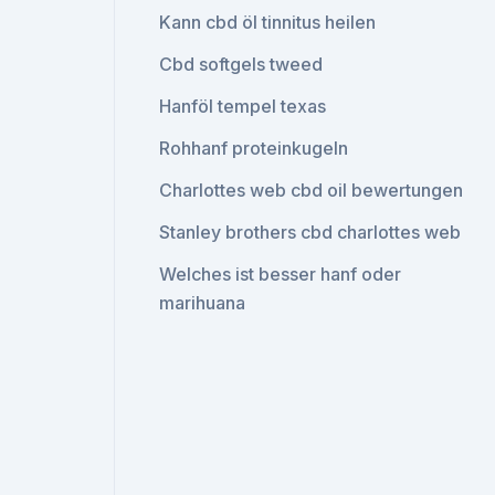
Kann cbd öl tinnitus heilen
Cbd softgels tweed
Hanföl tempel texas
Rohhanf proteinkugeln
Charlottes web cbd oil bewertungen
Stanley brothers cbd charlottes web
Welches ist besser hanf oder
marihuana