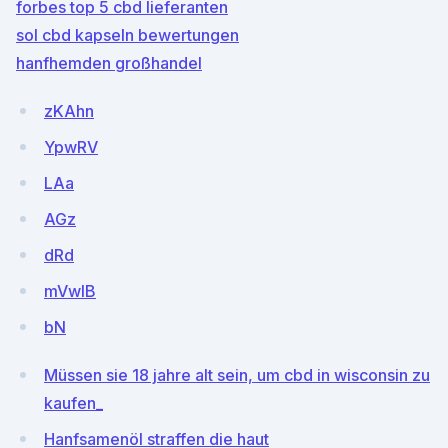
forbes top 5 cbd lieferanten
sol cbd kapseln bewertungen
hanfhemden großhandel
zKAhn
YpwRV
LAa
AGz
dRd
mVwIB
bN
Müssen sie 18 jahre alt sein, um cbd in wisconsin zu
kaufen_
Hanfsamenöl straffen die haut