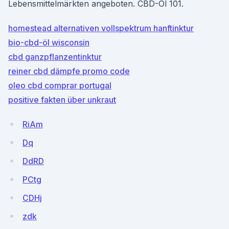
Lebensmittelmärkten angeboten. CBD-Öl 101.
homestead alternativen vollspektrum hanftinktur
bio-cbd-öl wisconsin
cbd ganzpflanzentinktur
reiner cbd dämpfe promo code
oleo cbd comprar portugal
positive fakten über unkraut
RiAm
Dq
DdRD
PCtg
CDHj
zdk